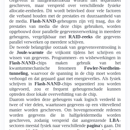
Gegevens in halfgeleidermedia worden niet sequentieel
geschreven, maar verspreid over verschillende fysieke
allocatie-eenheden. Dit wordt beïnvloed door vele factoren
die verband houden met de prestaties en duurzaamheid van
de media.
Flash-NAND
-geheugens zijn vrij traag, dus de
prestaties van media die deze chips gebruiken, worden
opgebouwd door parallelle gegevensverwerking in meerdere
geheugens, vergelijkbaar met
RAID-reeks
die gegevens
parallel verwerken op meerdere schijven.
De tweede belangrijke oorzaak van gegevensverstrooiing is
de
Joule-warmte
die vrijkomt tijdens het schrijven en
wissen van gegevens. Programmeer- en wisbewerkingen in
Flash-NAND
-chips maken gebruik van het
kwantummechanische fenomeen
Fowler-Nordheim-
tunneling
, waarvoor de spanning in de chip moet worden
verhoogd en dat gepaard gaat met energieverlies. Als fysiek
schrijven in
Flash-NAND
-chips sequentieel zou worden
uitgevoerd, zou er frequent geheugenschade kunnen
optreden door lokale oververhitting van de chip.
Daarom worden deze geheugens vaak logisch verdeeld in
twee of vier delen, waartussen gegevens op een vittevellend
manier worden geschreven. Om bovengenoemde redenen
worden gegevens die in halfgeleidermedia worden
geschreven, zodanig verspreid dat aangrenzende
LBA
-
sectoren meestal fysiek naar verschillende
pagina
's gaan. Dit