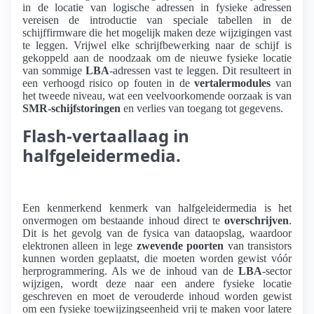
in de locatie van logische adressen in fysieke adressen
vereisen de introductie van speciale tabellen in de
schijffirmware die het mogelijk maken deze wijzigingen vast
te leggen. Vrijwel elke schrijfbewerking naar de schijf is
gekoppeld aan de noodzaak om de nieuwe fysieke locatie
van sommige
LBA
-adressen vast te leggen. Dit resulteert in
een verhoogd risico op fouten in de
vertalermodules
van
het tweede niveau, wat een veelvoorkomende oorzaak is van
SMR-schijfstoringen
en verlies van toegang tot gegevens.
Flash-vertaallaag in
halfgeleidermedia.
Een kenmerkend kenmerk van halfgeleidermedia is het
onvermogen om bestaande inhoud direct te
overschrijven
.
Dit is het gevolg van de fysica van dataopslag, waardoor
elektronen alleen in lege
zwevende poorten
van transistors
kunnen worden geplaatst, die moeten worden gewist vóór
herprogrammering. Als we de inhoud van de
LBA
-sector
wijzigen, wordt deze naar een andere fysieke locatie
geschreven en moet de verouderde inhoud worden gewist
om een ​​fysieke toewijzingseenheid vrij te maken voor latere