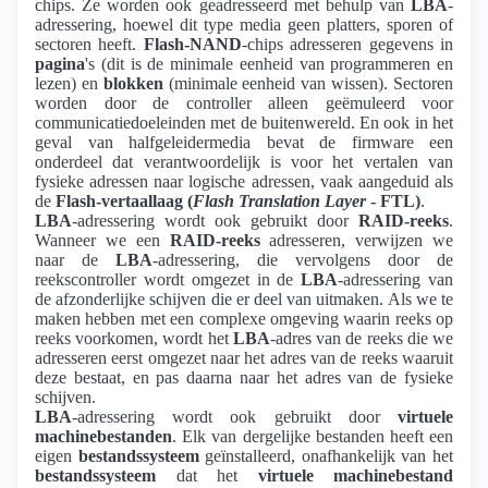
chips. Ze worden ook geadresseerd met behulp van
LBA
-
adressering, hoewel dit type media geen platters, sporen of
sectoren heeft.
Flash-NAND
-chips adresseren gegevens in
pagina
's (dit is de minimale eenheid van programmeren en
lezen) en
blokken
(minimale eenheid van wissen). Sectoren
worden door de controller alleen geëmuleerd voor
communicatiedoeleinden met de buitenwereld. En ook in het
geval van halfgeleidermedia bevat de firmware een
onderdeel dat verantwoordelijk is voor het vertalen van
fysieke adressen naar logische adressen, vaak aangeduid als
de
Flash-vertaallaag (
Flash Translation Layer
- FTL)
.
LBA
-adressering wordt ook gebruikt door
RAID-reeks
.
Wanneer we een
RAID-reeks
adresseren, verwijzen we
naar de
LBA
-adressering, die vervolgens door de
reekscontroller wordt omgezet in de
LBA
-adressering van
de afzonderlijke schijven die er deel van uitmaken. Als we te
maken hebben met een complexe omgeving waarin reeks op
reeks voorkomen, wordt het
LBA
-adres van de reeks die we
adresseren eerst omgezet naar het adres van de reeks waaruit
deze bestaat, en pas daarna naar het adres van de fysieke
schijven.
LBA
-adressering wordt ook gebruikt door
virtuele
machinebestanden
. Elk van dergelijke bestanden heeft een
eigen
bestandssysteem
geïnstalleerd, onafhankelijk van het
bestandssysteem
dat het
virtuele machinebestand