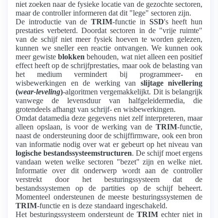
niet zoeken naar de fysieke locatie van de gezochte sectoren,
maar de controller informeren dat dit "lege" sectoren zijn.
De introductie van de
TRIM
-functie in
SSD
's heeft hun
prestaties verbeterd. Doordat sectoren in de "vrije ruimte"
van de schijf niet meer fysiek hoeven te worden gelezen,
kunnen we sneller een reactie ontvangen. We kunnen ook
meer gewiste
blokken
behouden, wat niet alleen een positief
effect heeft op de schrijfprestaties, maar ook de belasting van
het medium vermindert bij programmeer- en
wisbewerkingen en de werking van
slijtage nivellering
(
wear-leveling
)
-algoritmen vergemakkelijkt. Dit is belangrijk
vanwege de levensduur van halfgeleidermedia, die
grotendeels afhangt van schrijf- en wisbewerkingen.
Omdat datamedia deze gegevens niet zelf interpreteren, maar
alleen opslaan, is voor de werking van de
TRIM
-functie,
naast de ondersteuning door de schijffirmware, ook een bron
van informatie nodig over wat er gebeurt op het niveau van
logische bestandssysteemstructuren
. De schijf moet ergens
vandaan weten welke sectoren "bezet" zijn en welke niet.
Informatie over dit onderwerp wordt aan de controller
verstrekt door het besturingssysteem dat de
bestandssystemen op de partities op de schijf beheert.
Momenteel ondersteunen de meeste besturingssystemen de
TRIM
-functie en is deze standaard ingeschakeld.
Het besturingssysteem ondersteunt de
TRIM
echter niet in