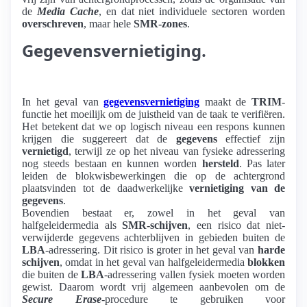
de
Media Cache
, en dat niet individuele sectoren worden
overschreven
, maar hele
SMR-zones
.
Gegevensvernietiging.
In het geval van
gegevensvernietiging
maakt de
TRIM
-
functie het moeilijk om de juistheid van de taak te verifiëren.
Het betekent dat we op logisch niveau een respons kunnen
krijgen die suggereert dat de
gegevens
effectief zijn
vernietigd
, terwijl ze op het niveau van fysieke adressering
nog steeds bestaan ​​en kunnen worden
hersteld
. Pas later
leiden de blokwisbewerkingen die op de achtergrond
plaatsvinden tot de daadwerkelijke
vernietiging van de
gegevens
.
Bovendien bestaat er, zowel in het geval van
halfgeleidermedia als
SMR-schijven
, een risico dat niet-
verwijderde gegevens achterblijven in gebieden buiten de
LBA
-adressering. Dit risico is groter in het geval van
harde
schijven
, omdat in het geval van halfgeleidermedia
blokken
die buiten de
LBA
-adressering vallen fysiek moeten worden
gewist. Daarom wordt vrij algemeen aanbevolen om de
Secure Erase
-procedure te gebruiken voor