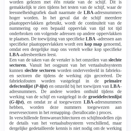
worden gelezen met één rotatie van de schijf. Dit is
gemakkelijk te zien tijdens het testen van de schijf, waar de
leessnelheidsgrafiek daalt naarmate de
LBA
-adresnummers
hoger worden. In het geval dat de schijf meerdere
plaatoppervlakken gebruikt, wordt de continuïteit van de
nummering op een bepaald oppervlak van tijd tot tijd
onderbroken om volgende adressen op andere oppervlakken
te plaatsen. De toewijzing van specifieke
LBA
-adressen aan
specifieke plaatoppervlakken wordt een
kop map
genoemd,
omdat een dergelijke map ons vertelt welke kop specifieke
LBA
-adresbereiken leest.
Een van de taken van de vertaler is het omzeilen van
slechte
sectoren
. Vanuit het oogpunt van het vertaalsubsysteem
kunnen
slechte sectoren
worden onderverdeeld in fabrieks-
en sectoren die tijdens de werking zijn gecreëerd. De
fabrieksfouten worden vastgelegd in de
primaire
defectenlijst (
P-lijst
)
en omzeild bij het toewijzen van
LBA
-
adresnummers. De andere worden onthuld tijdens de
werking van de schijf en vastgelegd in de
groeidefectenlijst
(
G-lijst
)
, en omdat ze al toegewezen
LBA
-adresnummers
hebben, worden deze nummers toegewezen aan
reservesectoren in het remapping- (herallocatie-) proces.
In verschillende firmwarearchitecturen en schijfmodellen zijn
de details van het vertaalsubsysteem verschillend, maar
dergelijke gedetailleerde kennis is niet nodig om de werking