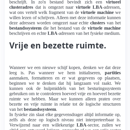
beschrijft. In zo'n bestand bevindt zich een
virtueel
clusteradres
dat is omgezet naar
virtuele LBA
-adressen,
wat ons vertelt welk fragment van de
virtuele machine
we
willen lezen of schrijven. Alleen met deze informatie kunnen
deze adressen worden omgezet naar echte
clusters
van het
bestandssysteem
die het bestand van de
virtuele machine
beschrijven en echte
LBA
-adressen van het fysieke medium.
Vrije en bezette ruimte.
Wanneer we een nieuwe schijf kopen, denken we dat deze
leeg is. Pas wanneer we hem initialiseren,
partities
aanmaken, formatteren en er wat gegevens op plaatsen,
beginnen we te denken dat hij langzaam vol raakt. We
kunnen ook de hulpmiddels van het besturingssysteem
gebruiken om te controleren hoeveel vrije en hoeveel bezette
ruimte we hebben. Maar we kunnen alleen praten over
bezette en vrije ruimte in relatie tot de logische structuren
van het
bestandssysteem
.
In fysieke zin slaat elke gegevensdrager altijd informatie op,
zelfs als deze op logisch niveau niet interpreteerbaar is.
Verwijzend naar een willekeurige
LBA
-sector, zullen we