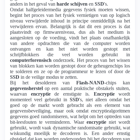
anders in het geval van
harde schijven
en
SSD
's.
Omdat halfgeleidermedia gegevens fysiek moeten wissen,
begint het proces van het fysiek vernietigen van op logisch
niveau verwijderde inhoud in principe onmiddellijk na het
verwijderen ervan. Belangrijk is dat dit een proces is dat
plaatsvindt op firmwareniveau, dus als het medium is
aangesloten op de voeding, vindt het plaats onafhankelijk
van andere opdrachten die van de computer worden
ontvangen en kan het niet worden gestopt met
schrijfblokkers die veel worden gebruikt in
computerforensisch
onderzoek. Het proces van het wissen
van blokken kan worden gestopt door de geheugenchips los
te solderen en ze op de programmeur te lezen of door de
SSD
in de veilige modus te zetten.
Bij het desolderen van
Flash-NAND
-chips kan
gegevensherstel
op een aantal praktische obstakels stuiten,
waarvan
encryptie
de ernstigste is.
Encryptie
wordt
momenteel veel gebruikt in
SSD
's, niet alleen omdat het
goed op de markt wordt gebracht als een element van
gegevensbeveiliging, maar ook omdat encryptiealgoritmen
gegevens goed randomiseren, wat helpt om het optreden van
bit-leesfouten te verminderen. Waar
encryptie
niet wordt
gebruikt, wordt vaak dynamische randomisatie gebruikt, wat
wiskundig moeilijk te decoderen is. Een ander ernstig
obstakel dat kan worden ondervonden bij het decoderen van