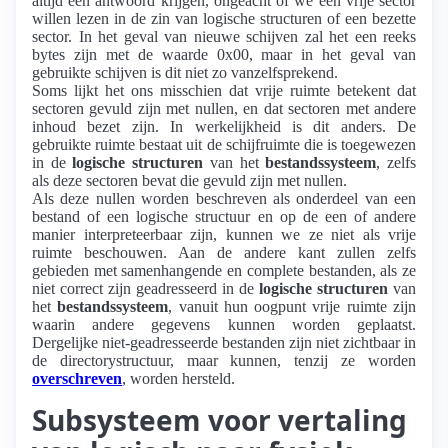
altijd een antwoord krijgen, ongeacht of we een vrije sector
willen lezen in de zin van logische structuren of een bezette
sector. In het geval van nieuwe schijven zal het een reeks
bytes zijn met de waarde 0x00, maar in het geval van
gebruikte schijven is dit niet zo vanzelfsprekend.
Soms lijkt het ons misschien dat vrije ruimte betekent dat
sectoren gevuld zijn met nullen, en dat sectoren met andere
inhoud bezet zijn. In werkelijkheid is dit anders. De
gebruikte ruimte bestaat uit de schijfruimte die is toegewezen
in de
logische structuren
van het
bestandssysteem
, zelfs
als deze sectoren bevat die gevuld zijn met nullen.
Als deze nullen worden beschreven als onderdeel van een
bestand of een logische structuur en op de een of andere
manier interpreteerbaar zijn, kunnen we ze niet als vrije
ruimte beschouwen. Aan de andere kant zullen zelfs
gebieden met samenhangende en complete bestanden, als ze
niet correct zijn geadresseerd in de
logische structuren
van
het
bestandssysteem
, vanuit hun oogpunt vrije ruimte zijn
waarin andere gegevens kunnen worden geplaatst.
Dergelijke niet-geadresseerde bestanden zijn niet zichtbaar in
de directorystructuur, maar kunnen, tenzij ze worden
overschreven
, worden hersteld.
Subsysteem voor vertaling