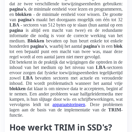
dat ze twee verschillende toewijzingseenheden gebruiken:
pagina's
, de minimale eenheid voor lezen en programmeren,
en
blokken
- de minimale eenheid voor wissen. De grootte
van
pagina's
maakt het doorgaans mogelijk om één tot 32
LBA
- sectoren van 512 bytes op te slaan (hun aantal op een
pagina
is altijd een macht van twee) en de redundante
informatie die nodig is voor de correcte werking van het
medium.
Blokken
bevatten op hun beurt enkele tot enkele
honderden
pagina's
, waarbij het aantal
pagina's
in een
blok
tot een bepaald punt een macht van twee was, maar deze
regel wordt al een aantal jaren niet meer gevolgd.
Dit betekent in de praktijk dat wijzigingen die optreden in de
inhoud van het medium op het niveau van
LBA
-sectoren
ervoor zorgen dat fysieke toewijzingseenheden tegelijkertijd
zowel
LBA
bevatten sectoren met actuele en verouderde
inhoud. Dit wordt problematisch wanneer het aantal vrije
blokken
dat klaar is om nieuwe data te accepteren, begint af
te nemen. Een ander probleem waar halfgeleidermedia mee
kampen, is hun slijtage door wis- en schrijfbewerkingen, wat
vervolgens leidt tot
apparaatstoringen
. Deze problemen
lagen aan de basis van de implementatie van de
TRIM
-
functie.
Hoe werkt TRIM in SSD's?