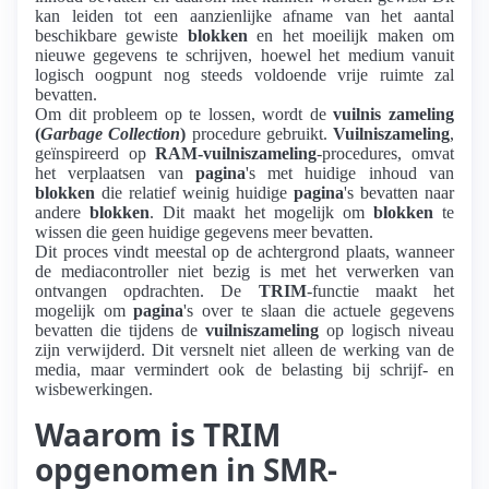
kan leiden tot een aanzienlijke afname van het aantal
beschikbare gewiste
blokken
en het moeilijk maken om
nieuwe gegevens te schrijven, hoewel het medium vanuit
logisch oogpunt nog steeds voldoende vrije ruimte zal
bevatten.
Om dit probleem op te lossen, wordt de
vuilnis zameling
(
Garbage Collection
)
procedure gebruikt.
Vuilniszameling
,
geïnspireerd op
RAM-vuilniszameling
-procedures, omvat
het verplaatsen van
pagina
's met huidige inhoud van
blokken
die relatief weinig huidige
pagina
's bevatten naar
andere
blokken
. Dit maakt het mogelijk om
blokken
te
wissen die geen huidige gegevens meer bevatten.
Dit proces vindt meestal op de achtergrond plaats, wanneer
de mediacontroller niet bezig is met het verwerken van
ontvangen opdrachten. De
TRIM
-functie maakt het
mogelijk om
pagina
's over te slaan die actuele gegevens
bevatten die tijdens de
vuilniszameling
op logisch niveau
zijn verwijderd. Dit versnelt niet alleen de werking van de
media, maar vermindert ook de belasting bij schrijf- en
wisbewerkingen.
Waarom is TRIM
opgenomen in SMR-