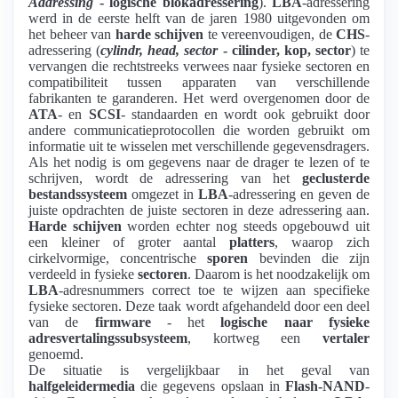
Addressing
- logische blokadressering
).
LBA
-adressering
werd in de eerste helft van de jaren 1980 uitgevonden om
het beheer van
harde schijven
te vereenvoudigen, de
CHS
-
adressering (
cylindr, head, sector
- cilinder, kop, sector
) te
vervangen die rechtstreeks verwees naar fysieke sectoren en
compatibiliteit tussen apparaten van verschillende
fabrikanten te garanderen. Het werd overgenomen door de
ATA
- en
SCSI
- standaarden en wordt ook gebruikt door
andere communicatieprotocollen die worden gebruikt om
informatie uit te wisselen met verschillende gegevensdragers.
Als het nodig is om gegevens naar de drager te lezen of te
schrijven, wordt de adressering van het
geclusterde
bestandssysteem
omgezet in
LBA
-adressering en geven de
juiste opdrachten de juiste sectoren in deze adressering aan.
Harde schijven
worden echter nog steeds opgebouwd uit
een kleiner of groter aantal
platters
, waarop zich
cirkelvormige, concentrische
sporen
bevinden die zijn
verdeeld in fysieke
sectoren
. Daarom is het noodzakelijk om
LBA
-adresnummers correct toe te wijzen aan specifieke
fysieke sectoren. Deze taak wordt afgehandeld door een deel
van de
firmware
- het
logische naar fysieke
adresvertalingssubsysteem
, kortweg een
vertaler
genoemd.
De situatie is vergelijkbaar in het geval van
halfgeleidermedia
die gegevens opslaan in
Flash-NAND
-