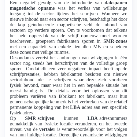
Een negatief gevolg van de introductie van
dakspanen
magnetische opname
was het verlies van willekeurige
toegang tot de sector tijdens het schrijven. Wanneer we
nieuwe inhoud naar een sector schrijven, beschadigt het door
de kop geïnduceerde magnetische veld de inhoud van
sectoren op verdere sporen. Om te voorkomen dat telkens
het hele oppervlak van de schijf opnieuw moet worden
beschreven, groeperen fabrikanten sporen in
SMR-zones
met een capaciteit van enkele tientallen MB en scheiden
deze zones met veilige ruimtes.
Desondanks vereist het aanbrengen van wijzigingen in één
sector nog steeds het herschrijven van de volledige groep
sporen. Omdat dit een zeer negatieve impact heeft op de
schrijfprestaties, hebben fabrikanten besloten om nieuwe
sectorinhoud niet te schrijven waar deze zich voorheen
fysiek bevond, maar waar het in een bepaalde situatie het
meest handig is. De details voor het oplossen van dit
probleem variëren van fabrikant tot fabrikant, maar hun
gemeenschappelijke kenmerk is het verbreken van de relatief
permanente koppeling van het
LBA
-adres aan een specifiek
fysiek adres.
Op
SMR-schijven
kunnen
LBA
-adresnummers
gemakkelijk van fysieke locatie veranderen, en het tweede
niveau van de
vertaler
is verantwoordelijk voor het volgen
van hun huidige locatie. Dergelijke dynamische wijzigingen