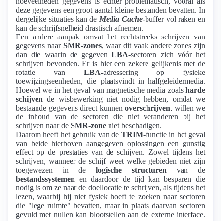
hoeveelheden gegevens is echter problematisch, vooral als
deze gegevens een groot aantal kleine bestanden bevatten. In
dergelijke situaties kan de
Media Cache
-buffer vol raken en
kan de schrijfsnelheid drastisch afnemen.
Een andere aanpak omvat het rechtstreeks schrijven van
gegevens naar
SMR-zones
, waar dit vaak andere zones zijn
dan die waarin de gegeven
LBA
-sectoren zich vóór het
schrijven bevonden. Er is hier een zekere gelijkenis met de
rotatie van
LBA
-adressering op fysieke
toewijzingseenheden, die plaatsvindt in halfgeleidermedia.
Hoewel we in het geval van magnetische media zoals
harde
schijven
de wisbewerking niet nodig hebben, omdat we
bestaande gegevens direct kunnen
overschrijven
, willen we
de inhoud van de sectoren die niet veranderen bij het
schrijven naar de
SMR-zone
niet beschadigen.
Daarom heeft het gebruik van de
TRIM
-functie in het geval
van beide hierboven aangegeven oplossingen een gunstig
effect op de prestaties van de schijven. Zowel tijdens het
schrijven, wanneer de schijf weet welke gebieden niet zijn
toegewezen in de
logische structuren
van de
bestandssystemen
en daardoor de tijd kan besparen die
nodig is om ze naar de doellocatie te schrijven, als tijdens het
lezen, waarbij hij niet fysiek hoeft te zoeken naar sectoren
die "lege ruimte" bevatten, maar in plaats daarvan sectoren
gevuld met nullen kan blootstellen aan de externe interface.