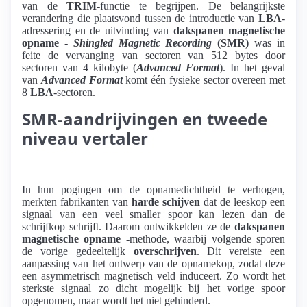
van de
TRIM
-functie te begrijpen. De belangrijkste
verandering die plaatsvond tussen de introductie van
LBA
-
adressering en de uitvinding van
dakspanen magnetische
opname -
Shingled Magnetic Recording
(SMR)
was in
feite de vervanging van sectoren van 512 bytes door
sectoren van 4 kilobyte (
Advanced Format
). In het geval
van
Advanced Format
komt één fysieke sector overeen met
8
LBA
-sectoren.
SMR-aandrijvingen en tweede
niveau vertaler
In hun pogingen om de opnamedichtheid te verhogen,
merkten fabrikanten van
harde schijven
dat de leeskop een
signaal van een veel smaller spoor kan lezen dan de
schrijfkop schrijft. Daarom ontwikkelden ze de
dakspanen
magnetische opname
-methode, waarbij volgende sporen
de vorige gedeeltelijk
overschrijven
. Dit vereiste een
aanpassing van het ontwerp van de opnamekop, zodat deze
een asymmetrisch magnetisch veld induceert. Zo wordt het
sterkste signaal zo dicht mogelijk bij het vorige spoor
opgenomen, maar wordt het niet gehinderd.