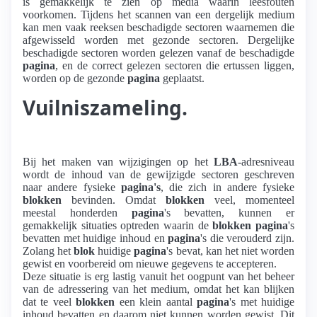
is gemakkelijk te zien op media waarin leesfouten
voorkomen. Tijdens het scannen van een dergelijk medium
kan men vaak reeksen beschadigde sectoren waarnemen die
afgewisseld worden met gezonde sectoren. Dergelijke
beschadigde sectoren worden gelezen vanaf de beschadigde
pagina
, en de correct gelezen sectoren die ertussen liggen,
worden op de gezonde
pagina
geplaatst.
Vuilniszameling.
Bij het maken van wijzigingen op het
LBA
-adresniveau
wordt de inhoud van de gewijzigde sectoren geschreven
naar andere fysieke
pagina's
, die zich in andere fysieke
blokken
bevinden. Omdat
blokken
veel, momenteel
meestal honderden
pagina
's bevatten, kunnen er
gemakkelijk situaties optreden waarin de
blokken pagina
's
bevatten met huidige inhoud en
pagina
's die verouderd zijn.
Zolang het
blok
huidige
pagina
's bevat, kan het niet worden
gewist en voorbereid om nieuwe gegevens te accepteren.
Deze situatie is erg lastig vanuit het oogpunt van het beheer
van de adressering van het medium, omdat het kan blijken
dat te veel
blokken
een klein aantal
pagina
's met huidige
inhoud bevatten en daarom niet kunnen worden gewist. Dit