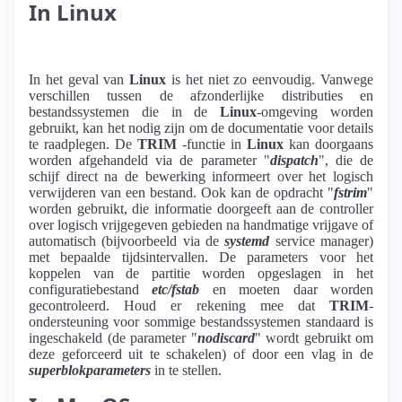
In Linux
In het geval van
Linux
is het niet zo eenvoudig. Vanwege
verschillen tussen de afzonderlijke distributies en
bestandssystemen die in de
Linux
-omgeving worden
gebruikt, kan het nodig zijn om de documentatie voor details
te raadplegen. De
TRIM
-functie in
Linux
kan doorgaans
worden afgehandeld via de parameter "
dispatch
", die de
schijf direct na de bewerking informeert over het logisch
verwijderen van een bestand. Ook kan de opdracht "
fstrim
"
worden gebruikt, die informatie doorgeeft aan de controller
over logisch vrijgegeven gebieden na handmatige vrijgave of
automatisch (bijvoorbeeld via de
systemd
service manager)
met bepaalde tijdsintervallen. De parameters voor het
koppelen van de partitie worden opgeslagen in het
configuratiebestand
etc/fstab
en moeten daar worden
gecontroleerd. Houd er rekening mee dat
TRIM
-
ondersteuning voor sommige bestandssystemen standaard is
ingeschakeld (de parameter "
nodiscard
" wordt gebruikt om
deze geforceerd uit te schakelen) of door een vlag in de
superblokparameters
in te stellen.