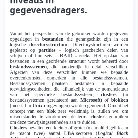
gegevensdragers.
Vanuit het perspectief van de gebruiker worden gegevens
opgeslagen in
bestanden
die gerangschikt zijn in een
logische
directorystructuur
. Directorystructuren worden
geplaatst op
partities
– logisch gescheiden delen van
schijven of hun sets –
RAID - reeks
. Het opslaan van
bestanden in een geordende structuur wordt beheerd door
bestandssystemen
, die aanzienlijk in detail verschillen.
Afgezien van deze verschillen kunnen we bepaalde
overeenkomsten opmerken in alle bestandssystemen.
Bestandssystemen plaatsen bestanden in bepaalde
toewijzingseenheden, die, afhankelijk van de nomenclatuur
van het specifieke bestandssysteem,
clusters
(in
bestandssystemen gerelateerd aan
Microsoft
) of
blokken
(meestal in
Unix
-omgevingen) worden genoemd. Omdat het
concept van een
blok
zeer veelzinnig is, zullen we, om
misverstanden te voorkomen, de term "
cluster
" gebruiken
om deze toewijzingseenheden aan te duiden.
Clusters
bevatten een kleiner of groter (maar altijd gelijk aan
de macht twee) aantal
LBA
-sectoren (
Logical Block