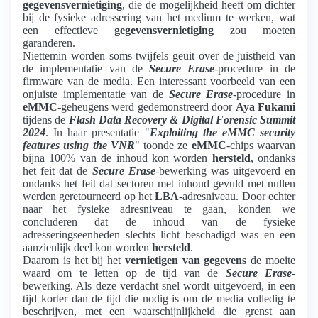
gegevensvernietiging
, die de mogelijkheid heeft om dichter
bij de fysieke adressering van het medium te werken, wat
een effectieve
gegevensvernietiging
zou moeten
garanderen.
Niettemin worden soms twijfels geuit over de juistheid van
de implementatie van de
Secure Erase
-procedure in de
firmware van de media. Een interessant voorbeeld van een
onjuiste implementatie van de
Secure Erase
-procedure in
eMMC
-geheugens werd gedemonstreerd door
Aya Fukami
tijdens de
Flash Data Recovery & Digital Forensic Summit
2024
. In haar presentatie "
Exploiting the eMMC security
features using the VNR
" toonde ze
eMMC
-chips waarvan
bijna 100% van de inhoud kon worden
hersteld
, ondanks
het feit dat de
Secure Erase
-bewerking was uitgevoerd en
ondanks het feit dat sectoren met inhoud gevuld met nullen
werden geretourneerd op het
LBA
-adresniveau. Door echter
naar het fysieke adresniveau te gaan, konden we
concluderen dat de inhoud van de fysieke
adresseringseenheden slechts licht beschadigd was en een
aanzienlijk deel kon worden
hersteld
.
Daarom is het bij het
vernietigen van gegevens
de moeite
waard om te letten op de tijd van de
Secure Erase
-
bewerking. Als deze verdacht snel wordt uitgevoerd, in een
tijd korter dan de tijd die nodig is om de media volledig te
beschrijven, met een waarschijnlijkheid die grenst aan