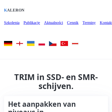
K
ALERON
Szkolenia
Publikacje
Aktualności
Cennik
Terminy
Kontak
TRIM in SSD- en SMR-
schijven.
Het aanpakken van
niveaus in