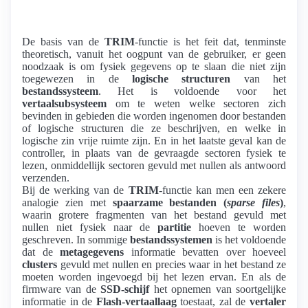
De basis van de
TRIM
-functie is het feit dat, tenminste
theoretisch, vanuit het oogpunt van de gebruiker, er geen
noodzaak is om fysiek gegevens op te slaan die niet zijn
toegewezen in de
logische structuren
van het
bestandssysteem
. Het is voldoende voor het
vertaalsubsysteem
om te weten welke sectoren zich
bevinden in gebieden die worden ingenomen door bestanden
of logische structuren die ze beschrijven, en welke in
logische zin vrije ruimte zijn. En in het laatste geval kan de
controller, in plaats van de gevraagde sectoren fysiek te
lezen, onmiddellijk sectoren gevuld met nullen als antwoord
verzenden.
Bij de werking van de
TRIM
-functie kan men een zekere
analogie zien met
spaarzame bestanden (
sparse files
)
,
waarin grotere fragmenten van het bestand gevuld met
nullen niet fysiek naar de
partitie
hoeven te worden
geschreven. In sommige
bestandssystemen
is het voldoende
dat de
metagegevens
informatie bevatten over hoeveel
clusters
gevuld met nullen en precies waar in het bestand ze
moeten worden ingevoegd bij het lezen ervan. En als de
firmware van de
SSD-schijf
het opnemen van soortgelijke
informatie in de
Flash-vertaallaag
toestaat, zal de
vertaler