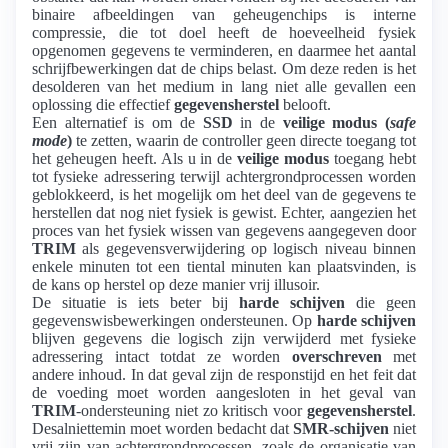
binaire afbeeldingen van geheugenchips is interne
compressie, die tot doel heeft de hoeveelheid fysiek
opgenomen gegevens te verminderen, en daarmee het aantal
schrijfbewerkingen dat de chips belast. Om deze reden is het
desolderen van het medium in lang niet alle gevallen een
oplossing die effectief
gegevensherstel
belooft.
Een alternatief is om de
SSD
in de
veilige modus (
safe
mode
)
te zetten, waarin de controller geen directe toegang tot
het geheugen heeft. Als u in de
veilige modus
toegang hebt
tot fysieke adressering terwijl achtergrondprocessen worden
geblokkeerd, is het mogelijk om het deel van de gegevens te
herstellen dat nog niet fysiek is gewist. Echter, aangezien het
proces van het fysiek wissen van gegevens aangegeven door
TRIM
als gegevensverwijdering op logisch niveau binnen
enkele minuten tot een tiental minuten kan plaatsvinden, is
de kans op herstel op deze manier vrij illusoir.
De situatie is iets beter bij
harde schijven
die geen
gegevenswisbewerkingen ondersteunen. Op
harde schijven
blijven gegevens die logisch zijn verwijderd met fysieke
adressering intact totdat ze worden
overschreven
met
andere inhoud. In dat geval zijn de responstijd en het feit dat
de voeding moet worden aangesloten in het geval van
TRIM
-ondersteuning niet zo kritisch voor
gegevensherstel
.
Desalniettemin moet worden bedacht dat
SMR-schijven
niet
vrij zijn van achtergrondprocessen, zoals de organisatie van