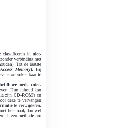
 classificeren in
niet-
s zonder verbinding met
ouden). Tot de laatste
 Access Memory
)
. Bij
gevens onomkeerbaar te
hrijfbare
media (
niet-
even. Hun inhoud kan
ia zijn
CD-ROM
's en
door deze te vervangen
ormatie
te verwijderen.
iet helemaal, dan wel
en als een methode om