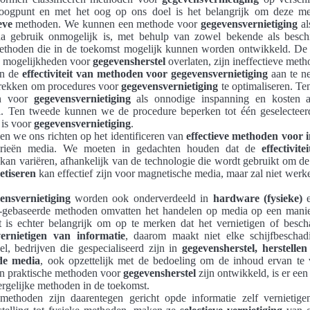
 oogpunt en met het oog op ons doel is het belangrijk om deze me
eve
methoden. We kunnen een methode voor
gegevensvernietiging
al
 gebruik onmogelijk is, met behulp van zowel bekende als besch
thoden die in de toekomst mogelijk kunnen worden ontwikkeld. De 
he mogelijkheden voor
gegevensherstel
overlaten, zijn ineffectieve meth
an de
effectiviteit van methoden voor gegevensvernietiging
aan te n
 trekken om procedures voor
gegevensvernietiging
te optimaliseren. Te
n voor
gegevensvernietiging
als onnodige inspanning en kosten a
el. Ten tweede kunnen we de procedure beperken tot één geselectee
 is voor
gegevensvernietiging
.
n we ons richten op het identificeren van
effectieve methoden voor i
orieën media. We moeten in gedachten houden dat de
effectivitei
kan variëren, afhankelijk van de technologie die wordt gebruikt om de 
tiseren
kan effectief zijn voor magnetische media, maar zal niet werke
ensvernietiging
worden ook onderverdeeld in
hardware (fysieke)
-gebaseerde methoden omvatten het handelen op media op een manie
 is echter belangrijk om op te merken dat het vernietigen of besc
vernietigen van informatie
, daarom maakt niet elke schijfbescha
el, bedrijven die gespecialiseerd zijn in
gegevensherstel, herstelle
de media
, ook opzettelijk met de bedoeling om de inhoud ervan te v
n praktische methoden voor
gegevensherstel
zijn ontwikkeld, is er een
rgelijke methoden in de toekomst.
 methoden zijn daarentegen gericht opde informatie zelf vernietig