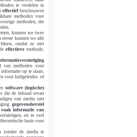
thoden te verdelen in
s
effectief
beschouwen
ikbare methoden voor
overige methoden, die
oden.
emen, kunnen we twee
n eerste kunnen we alle
fdoen, omdat ze niet
rde
effectieve
methode,
nformatievernietiging
t
van methoden voor
informatie op te slaan.
n voor halfgeleider- of
en
software (logische)
r die de inhoud ervan
hadigen van media niet
diging
gegevensherstel
n vaak informatie van
ernietigen, en in veel
 theoretische basis voor
en zonder de media te