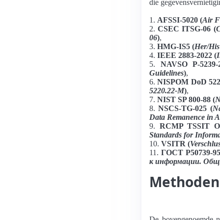
die gegevensvernietigi
1.
AFSSI-5020 (
Air F
2.
CSEC ITSG-06 (
C
06
)
,
3.
HMG-IS5 (
Her/His
4.
IEEE 2883-2022 (
I
5.
NAVSO P-5239-
Guidelines
)
,
6.
NISPOM DoD 5220
5220.22-M
)
,
7.
NIST SP 800-88 (
N
8.
NSCS-TG-025 (
Na
Data Remanence in A
9.
RCMP TSSIT OS
Standards for Inform
10.
VSITR (
Verschlu
11.
ГОСТ Р50739-95
к информации. Общ
Methoden 
De bovengenoemde no