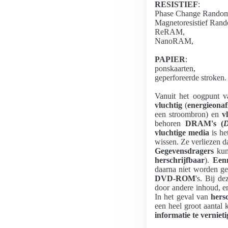
RESISTIEF
:
Phase Change Rando
Magnetoresistief Ra
ReRAM,
NanoRAM,
PAPIER
:
ponskaarten,
geperforeerde stroken.
Vanuit het oogpunt 
vluchtig
(
energieonaf
een stroombron) en
v
behoren
DRAM's (
D
vluchtige media
is he
wissen. Ze verliezen d
Gegevensdragers
kun
herschrijfbaar
).
Eenm
daarna niet worden g
DVD-ROM
's. Bij d
door andere inhoud, e
In het geval van
hers
een heel groot aantal
informatie te verniet