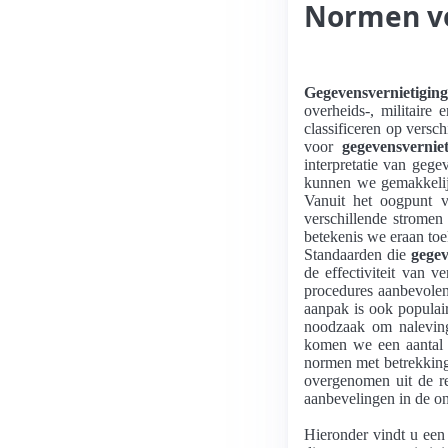
Normen vo
Gegevensvernietiging
overheids-, militaire
classificeren op versc
voor
gegevensverniet
interpretatie van gege
kunnen we gemakkelijk
Vanuit het oogpunt v
verschillende stromen
betekenis we eraan to
Standaarden die
gegev
de effectiviteit van 
procedures aanbevole
aanpak is ook populair
noodzaak om naleving
komen we een aantal m
normen met betrekking 
overgenomen uit de re
aanbevelingen in de ond
Hieronder vindt u een 