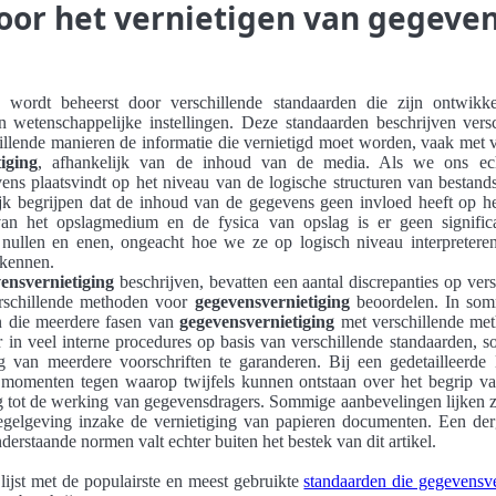
or het vernietigen van gegeve
wordt beheerst door verschillende standaarden die zijn ontwikke
 en wetenschappelijke instellingen. Deze standaarden beschrijven ver
hillende manieren de informatie die vernietigd moet worden, vaak met
iging
, afhankelijk van de inhoud van de media. Als we ons echt
vens plaatsvindt op het niveau van de logische structuren van bestan
 begrijpen dat de inhoud van de gegevens geen invloed heeft op het
an het opslagmedium en de fysica van opslag is er geen significa
 nullen en enen, ongeacht hoe we ze op logisch niveau interpretere
ekennen.
ensvernietiging
beschrijven, bevatten een aantal discrepanties op ver
verschillende methoden voor
gegevensvernietiging
beoordelen. In som
n die meerdere fasen van
gegevensvernietiging
met verschillende me
 in veel interne procedures op basis van verschillende standaarden, 
 van meerdere voorschriften te garanderen. Bij een gedetailleerde
omenten tegen waarop twijfels kunnen ontstaan ​​over het begrip va
tot de werking van gegevensdragers. Sommige aanbevelingen lijken zel
gelgeving inzake de vernietiging van papieren documenten. Een der
erstaande normen valt echter buiten het bestek van dit artikel.
lijst met de populairste en meest gebruikte
standaarden die gegevensve