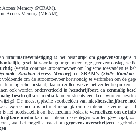
m Access Memory (PCRAM),
ndom Access Memory (MRAM),
van
informatievernietiging
is het belangrijk om
gegevensdragers
te
hankelijk
, geschikt voor langdurige, meerjarige gegevensopslag, zelf
luchtig
(vereist continue stroomtoevoer om logische toestanden te beh
ynamic Random Access Memory
)
en
SRAM's (
Static Random
t voldoende om de stroomtoevoer kortstondig te verbreken om de ge
an hun logische toestand, daarom zullen we ze niet verder bespreken.
nen ook worden onderverdeeld in
herschrijfbare
en
eenmalig besc
alig beschrijfbare media
kunnen slechts één keer worden beschr
ewijzigd. De meest typische voorbeelden van
niet-herschrijfbare
med
eze categorie media is het niet mogelijk om de inhoud te vernietigen 
n is het noodzakelijk om het medium fysiek te
vernietigen om de inf
chrijfbare media
kan hun inhoud daarentegen worden gewijzigd, zo n
 keren, wat het mogelijk maakt om
gegevens overschrijven
te gebruik
igen
.