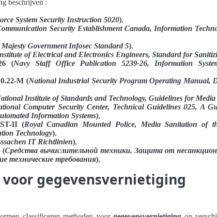
ng beschrijven :
orce System Security Instruction 5020
)
,
ommunication Security Establishment Canada, Information Techno
 Majesty Government Infosec Standard 5
)
,
nstitute of Electrical and Electronics Engineers, Standard for Saniti
26 (
Navy Staff Office Publication 5239-26, Information Syst
.22-M (
National Industrial Security Program Operating Manual, 
ational Institute of Standards and Technology, Guidelines for Media 
tional Computer Security Center, Technical Guidelines 025, A G
utomated Information Systems
)
,
T-II (
Royal Canadian Mounted Police, Media Sanitation of th
ation Technology
)
,
sssachen IT Richtlinien
)
,
 (
Средства вычислительной техники. Защита от несанкцион
ие технические требования
)
,
voor gegevensvernietiging
rmen classificeren methoden voor
gegevensvernietiging
op verschi