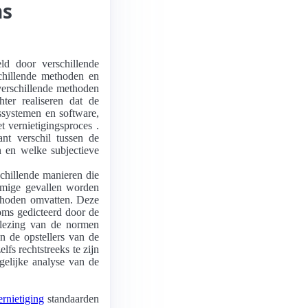
ns
ld door verschillende
schillende methoden en
 verschillende methoden
er realiseren dat de
dssystemen en software,
 vernietigingsproces .
nt verschil tussen de
n en welke subjectieve
schillende manieren die
mige gevallen worden
thoden omvatten. Deze
soms gedicteerd door de
 lezing van de normen
n de opstellers van de
fs rechtstreeks te zijn
gelijke analyse van de
rnietiging
standaarden