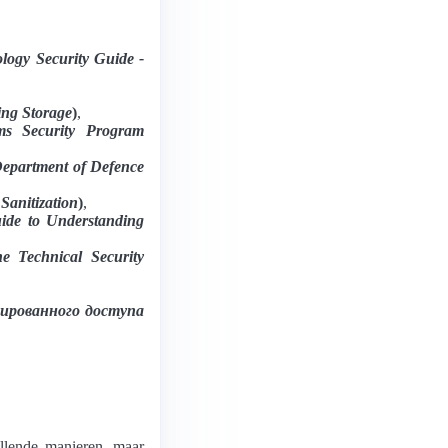
logy Security Guide -
zing Storage
)
,
ems Security Program
Department of Defence
Sanitization
)
,
uide to Understanding
e Technical Security
ированного доступа
llende manieren, maar