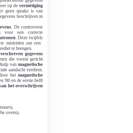
eselecteerde gegevens
neer op de
vernietiging
er geen sprake is van
egevens beschrijven in
gevens
. De controverse
 voor een correcte
patronen
. Deze twijfels
e misleiden om een ​​
rediet te brengen.
verschreven gegevens
men die vooral gericht
ehulp van
magnetische
iale aandacht verdient.
 door het
magnetische
n '80 en de eerste helft
t van het overschrijven
raars),
che ovens),