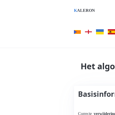
K
ALERON
Het alg
Basisinfo
Correcte
verwijderin