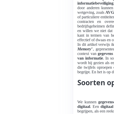
informatiebeveiliging
door anderen kunnen 
wetgeving, zoals
AVG 
of particuliere entite
contracten en over
bedrijfsgeheimen defi
en willen we niet dat
kant in termen van h
effectief of dwaas en
In dit artikel verwijs 
Memory
", gepresente
context van
gegevens
van informatie
. In s
wordt hij gezien als e
die twijfels oproepen
begrijpt. En het is op 
Soorten o
We kunnen
gegevens
digitaal
. Een
digitaa
begrijpen, als een ree