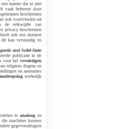
een manier dat ze niet
dt vaak beheerst door
atsgeheimen beschermen
an ook voortvloeien uit
n de reikwijdte van
 en privacy beschermen
heeft ook een duistere
it kan verstandig en
netic and Solid-State
teerde publicatie in de
es voor het
vernietigen
van religieus dogma en
 stellingen en aannames
rmatieopslag
werkelijk
erdelen in
analoog
en
r die machines kunnen
Andere gegevensdragers