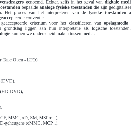
vensdragers
genoemd. Echter, zelfs in het geval van
digitale medi
toestanden
bepaalde
analoge fysieke toestanden
die zijn gedigitalis
n
. Het proces van het interpreteren van de
fysieke toestanden
al
geaccepteerde conventie.
geaccepteerde criterium voor het classificeren van
opslagmedia
i
en grondslag liggen aan hun interpretatie als logische toestand
logie
kunnen we onderscheid maken tussen media:
,
r Tape Open - LTO),
s (DVD),
D (HD-DVD),
),
 CF, MMC, xD, SM, MSPro...),
D-geheugens (eMMC, MCP...),