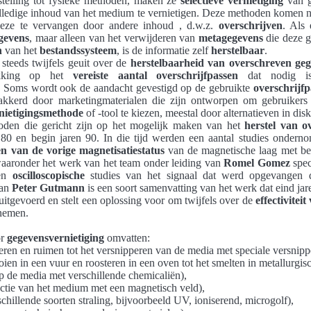
stelling tot fysieke methoden, maken ze
selectieve vernietiging
van g
lledige inhoud van het medium te vernietigen. Deze methoden komen 
ze te vervangen door andere inhoud , d.w.z.
overschrijven
. Als 
gevens
, maar alleen van het verwijderen van
metagegevens
die deze g
n
van het
bestandssysteem
, is de informatie zelf
herstelbaar
.
steeds twijfels geuit over de
herstelbaarheid van overschreven ge
rekking op het
vereiste aantal overschrijfpassen
dat nodig is
. Soms wordt ook de aandacht gevestigd op de gebruikte
overschrijf
kerd door marketingmaterialen die zijn ontworpen om gebruikers t
nietigingsmethode
of -tool te kiezen, meestal door alternatieven in disk
den die gericht zijn op het mogelijk maken van het
herstel van o
 80 en begin jaren 90. In die tijd werden een aantal studies onderno
en van de vorige magnetisatiestatus
van de magnetische laag met b
waaronder het werk van het team onder leiding van
Romel Gomez
spec
ren
oscilloscopische
studies van het signaal dat werd opgevangen
van
Peter Gutmann
is een soort samenvatting van het werk dat eind jare
uitgevoerd en stelt een oplossing voor om twijfels over de
effectivitei
nemen.
or
gegevensvernietiging
omvatten:
en en ruimen tot het versnipperen van de media met speciale versnippe
ien in een vuur en roosteren in een oven tot het smelten in metallurgis
 de media met verschillende chemicaliën),
actie van het medium met een magnetisch veld),
chillende soorten straling, bijvoorbeeld UV, ioniserend, microgolf),