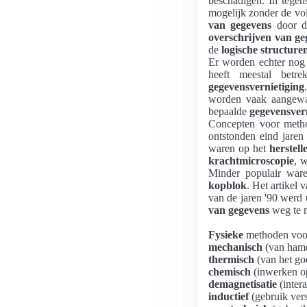
beschadigen. In tegen
mogelijk zonder de vo
van gegevens
door de
overschrijven van ge
de
logische structure
Er worden echter nog 
heeft meestal bet
gegevensvernietiging
worden vaak aangewak
bepaalde
gegevensver
Concepten voor metho
ontstonden eind jaren
waren op het
herstell
krachtmicroscopie
, 
Minder populair wa
kopblok
. Het artikel 
van de jaren '90 werd 
van gegevens
weg te 
Fysieke
methoden vo
mechanisch
(van hamer
thermisch
(van het goo
chemisch
(inwerken op
demagnetisatie
(inter
inductief
(gebruik vers