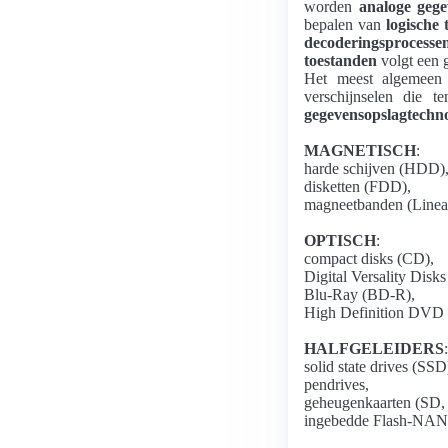
worden
analoge gege
bepalen van
logische 
decoderingsprocesse
toestanden
volgt een 
Het meest algemeen 
verschijnselen die t
gegevensopslagtechno
MAGNETISCH
:
harde schijven (HDD)
disketten (FDD),
magneetbanden (Linea
OPTISCH
:
compact disks (CD),
Digital Versality Disk
Blu-Ray (BD-R),
High Definition DV
HALFGELEIDERS
:
solid state drives (SSD
pendrives,
geheugenkaarten (SD,
ingebedde Flash-NAN