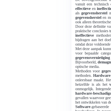
vanuit een technisch
effectieve
en
ineffecti
als
gegevensherstel
na
gegevensherstel
en me
ook alleen theoretisc
Door deze definitie v
praktische conclusies
ineffectieve
methode
bijdragen aan het do
omdat deze voldoende
Met deze aanpak kunne
voor bepaalde categ
gegevensvernietiging
Bijvoorbeeld,
demagne
optische media.
Methoden voor
gegev
methoden.
Hardware
onleesbaar maakt. Het
hetzelfde is als het
onmogelijk. Integende
hardware-beschadig
gevallen waarvoor gee
het ontwikkelen van de
Software
-gebaseerde