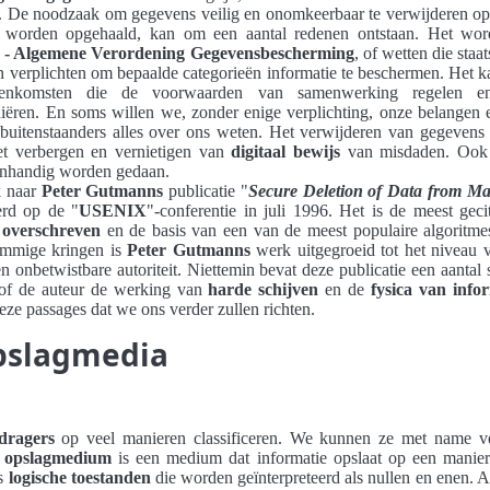
. De noodzaak om gegevens veilig en onomkeerbaar te verwijderen op 
worden opgehaald, kan om een ​​aantal redenen ontstaan. Het wor
- Algemene Verordening Gegevensbescherming
, of wetten die sta
iten verplichten om bepaalde categorieën informatie te beschermen. Het k
eenkomsten die de voorwaarden van samenwerking regelen e
niëren. En soms willen we, zonder enige verplichting, onze belangen
 buitenstaanders alles over ons weten. Het verwijderen van gegevens 
et verbergen en vernietigen van
digitaal bewijs
van misdaden. Ook d
 onhandig worden gedaan.
ik naar
Peter Gutmanns
publicatie "
Secure Deletion of Data from Mag
erd op de "
USENIX
"-conferentie in juli 1996. Het is de meest geci
 overschreven
en de basis van een van de meest populaire algoritm
ommige kringen is
Peter Gutmanns
werk uitgegroeid tot het niveau 
en onbetwistbare autoriteit. Niettemin bevat deze publicatie een aantal
 of de auteur de werking van
harde schijven
en de
fysica van info
deze passages dat we ons verder zullen richten.
pslagmedia
dragers
op veel manieren classificeren. We kunnen ze met name v
l opslagmedium
is een medium dat informatie opslaat op een manie
ks
logische toestanden
die worden geïnterpreteerd als nullen en enen. 