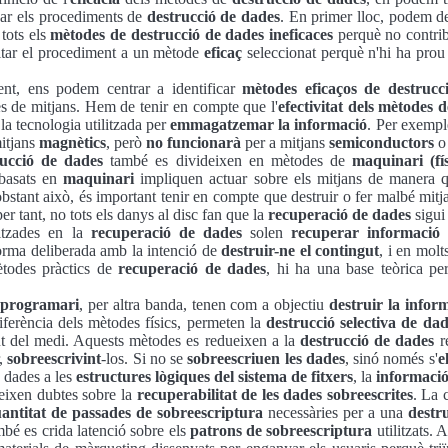
zar els procediments de
destrucció de dades
. En primer lloc, podem d
 tots els
mètodes de destrucció de dades ineficaces
perquè no contrib
itar el procediment a un mètode
eficaç
seleccionat perquè n'hi ha prou
t, ens podem centrar a identificar
mètodes eficaços de destrucc
s de mitjans. Hem de tenir en compte que l'
efectivitat dels mètodes 
la tecnologia utilitzada per
emmagatzemar la informació
. Per exempl
mitjans
magnètics
, però
no funcionarà
per a mitjans
semiconductors
rucció de dades
també es divideixen en mètodes de
maquinari (fís
 basats en
maquinari
impliquen actuar sobre els mitjans de manera q
bstant això, és important tenir en compte que destruir o fer malbé mitj
per tant, no tots els danys al disc fan que la
recuperació de dades
sigui
litzades en la
recuperació de dades
solen
recuperar informació
d
orma deliberada amb la intenció de
destruir-ne el contingut
, i en molt
ètodes pràctics de
recuperació de dades
, hi ha una base teòrica pe
n
programari
, per altra banda, tenen com a objectiu
destruir la infor
iferència dels mètodes físics, permeten la
destrucció selectiva de da
gut del medi. Aquests mètodes es redueixen a la
destrucció de dades
r
r,
sobreescrivint
-los. Si no se
sobreescriuen les dades
, sinó només s'
e
 dades a les
estructures lògiques del sistema de fitxers
, la
informació
geixen dubtes sobre la
recuperabilitat de les dades sobreescrites
. La 
antitat de passades de sobreescriptura
necessàries per a una
destr
bé es crida latenció sobre els
patrons de sobreescriptura
utilitzats. 