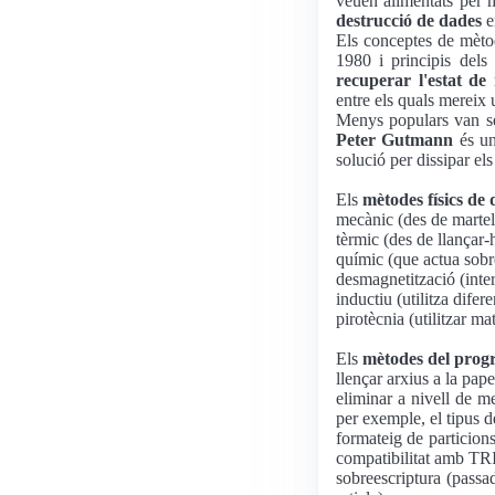
veuen alimentats per m
destrucció de dades
e
Els conceptes de mèto
1980 i principis dels
recuperar l'estat de
entre els quals mereix u
Menys populars van se
Peter Gutmann
és un
solució per dissipar els
Els
mètodes físics de
mecànic (des de martella
tèrmic (des de llançar-h
químic (que actua sobr
desmagnetització (int
inductiu (utilitza dife
pirotècnia (utilitzar ma
Els
mètodes del pro
llençar arxius a la pap
eliminar a nivell de me
per exemple, el tipus 
formateig de particions
compatibilitat amb TRI
sobreescriptura (passad