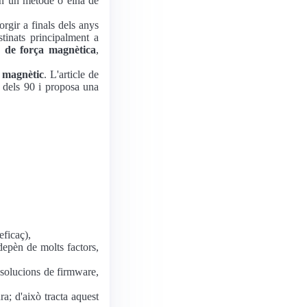
iïn un mètode o eina de
rgir a finals dels anys
tinats principalment a
a de força magnètica
,
l magnètic
. L'article de
t dels 90 i proposa una
eficaç),
 depèn de molts factors,
, solucions de firmware,
ra; d'això tracta aquest