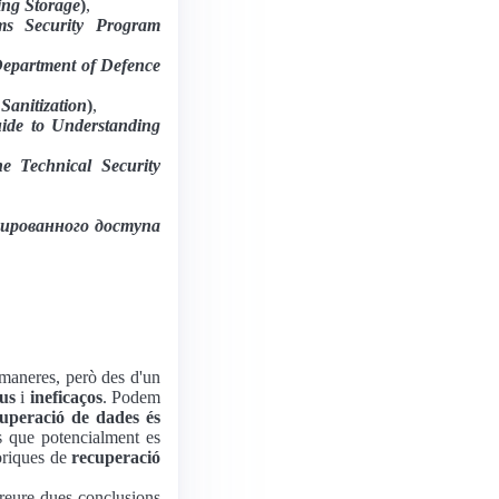
zing Storage
)
,
ems Security Program
Department of Defence
Sanitization
)
,
uide to Understanding
e Technical Security
ированного доступа
maneres, però des d'un
ius
i
ineficaços
. Podem
uperació de dades és
s que potencialment es
eòriques de
recuperació
reure dues conclusions