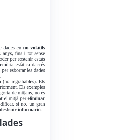
 de dades en
no volàtils
anys, fins i tot sense
der per sostenir estats
mòria estàtica daccés
ó per esborrar les dades
.
a
(no regrabables). Els
eriorment. Els exemples
goria de mitjans, no és
nt
el mitjà per
eliminar
dificar, si no, un gran
destruir informació
.
 dades