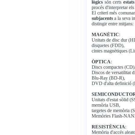
lògics
són certs
estats
procés d'interpretar el
El criteri més comunam
subjacents
a la seva i
distingir entre mitjans:
MAGNÈTIC
:
Unitats de disc dur (
disquetes (FDD),
cintes magnètiques (L
ÒPTICA
:
Discs compactes (CD)
Discos de versatilitat 
Blu-Ray (BD-R),
DVD d'alta definició
SEMICONDUCTO
Unitats d'estat sòlid (
memòria USB,
targetes de memòria 
Memòries Flash-NAND
RESISTÈNCIA
:
Memòria d'accés aleat