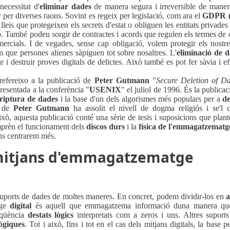
necessitat d'
eliminar dades
de manera segura i irreversible de maner
r per diverses raons. Sovint es regeix per legislació, com ara el
GDPR 
 lleis que protegeixen els secrets d'estat o obliguen les entitats privade
ó. També podeu sorgir de contractes i acords que regulen els termes de 
omercials. I de vegades, sense cap obligació, volem protegir els nostres
m que persones alienes sàpiguen tot sobre nosaltres. L'
eliminació de 
r i destruir proves digitals de delictes. Això també es pot fer sàvia i 
 refereixo a la publicació de
Peter Gutmann
"
Secure Deletion of D
resentada a la conferència "
USENIX
" el juliol de 1996. És la public
riptura de dades
i la base d'un dels algorismes més populars per a
de
a de
Peter Gutmann
ha assolit el nivell de dogma religiós i se'l c
ixò, aquesta publicació conté una sèrie de tesis i suposicions que plan
mprèn el funcionament dels
discos durs
i la
física de l'emmagatzematg
ns centrarem més.
mitjans d'emmagatzematge
suports de dades de moltes maneres. En concret, podem dividir-los en
a
tge
digital
és aquell que emmagatzema informació duna manera qu
eqüència
destats lògics
interpretats com a zeros i uns. Altres supor
ògiques
. Tot i això, fins i tot en el cas dels mitjans digitals, la base 