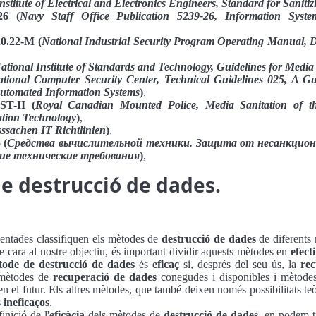
nstitute of Electrical and Electronics Engineers, Standard for Saniti
26 (
Navy Staff Office Publication 5239-26, Information Syst
.22-M (
National Industrial Security Program Operating Manual, 
ational Institute of Standards and Technology, Guidelines for Media 
tional Computer Security Center, Technical Guidelines 025, A G
utomated Information Systems
)
,
T-II (
Royal Canadian Mounted Police, Media Sanitation of th
ation Technology
)
,
sssachen IT Richtlinien
)
,
 (
Средства вычислительной техники. Защита от несанкцион
ие технические требования
)
,
e destrucció de dades.
ntades classifiquen els mètodes de
destrucció de dades
de diferents 
de cara al nostre objectiu, és important dividir aquests mètodes en
efect
tode de destrucció de dades
és
eficaç
si, després del seu ús, la
rec
t mètodes de
recuperació de dades
conegudes i disponibles i mètode
n el futur. Els altres mètodes, que també deixen només possibilitats t
s
ineficaços
.
inició de l'
eficàcia
dels mètodes de
destrucció de dades
, en podem t