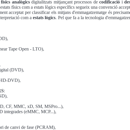
 físics analògics
digitalitzats mitjançant processos de
codificació
i
des
s estats físics com a estats lògics específics segueix una convenció accep
ent acceptat per classificar els mitjans d'emmagatzematge és precisam
nterpretació com a
estats lògics
. Pel que fa a la tecnologia d'emmagatz
HDD),
inear Tape Open - LTO),
,
digital (DVD),
 (HD-DVD),
RS
:
SSD),
(SD, CF, MMC, xD, SM, MSPro...),
 integrades (eMMC, MCP...),
ori de canvi de fase (PCRAM),