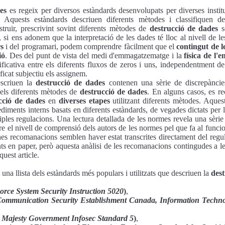
es
es regeix per diversos estàndards desenvolupats per diverses insti
es. Aquests estàndards descriuen diferents mètodes i classifiquen d
truir, prescrivint sovint diferents mètodes de
destrucció de dades
s
 si ens adonem que la interpretació de les dades té lloc al nivell de l
rs
i del programari, podem comprendre fàcilment que el
contingut de l
ió
. Des del punt de vista del medi d'emmagatzematge i la
física de l
ificativa entre els diferents fluxos de zeros i uns, independentment d
ificat subjectiu els assignem.
escriuen la
destrucció de dades
contenen una sèrie de discrepàncie
 dels diferents mètodes de
destrucció de dades
. En alguns casos, es 
cció de dades
en
diverses etapes
utilitzant diferents mètodes. Aque
iments interns basats en diferents estàndards, de vegades dictats per l
ples regulacions. Una lectura detallada de les normes revela una sèr
re el nivell de comprensió dels autors de les normes pel que fa al funci
gunes recomanacions semblen haver estat transcrites directament del regu
s en paper, però aquesta anàlisi de les recomanacions contingudes a l
quest article.
una llista dels estàndards més populars i utilitzats que descriuen la
dest
orce System Security Instruction 5020
)
,
ommunication Security Establishment Canada, Information Techno
 Majesty Government Infosec Standard 5
)
,