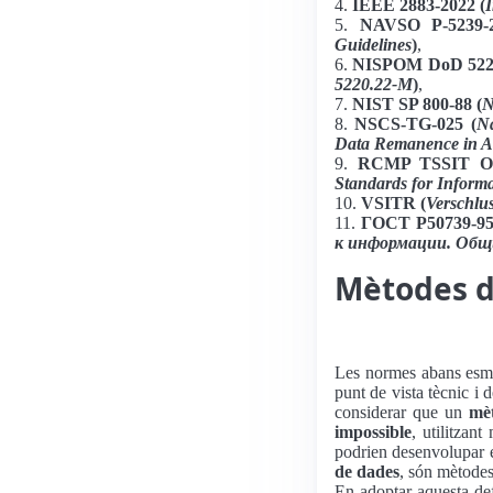
4.
IEEE 2883-2022 (
I
5.
NAVSO P-5239-
Guidelines
)
,
6.
NISPOM DoD 5220
5220.22-M
)
,
7.
NIST SP 800-88 (
N
8.
NSCS-TG-025 (
Na
Data Remanence in A
9.
RCMP TSSIT OS
Standards for Inform
10.
VSITR (
Verschlu
11.
ГОСТ Р50739-95
к информации. Общ
Mètodes d
Les normes abans esme
punt de vista tècnic i 
considerar que un
mè
impossible
, utilitzan
podrien desenvolupar e
de dades
, són mètode
En adoptar aquesta def