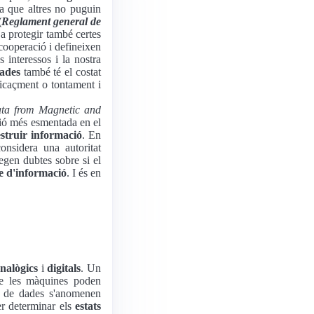
a que altres no puguin
(
Reglament general de
s a protegir també certes
cooperació i defineixen
 interessos i la nostra
dades
també té el costat
eficaçment o tontament i
ata from Magnetic and
ació més esmentada en el
struir informació
. En
onsidera una autoritat
tegen dubtes sobre si el
e d'informació
. I és en
nalògics
i
digitals
. Un
e les màquines poden
ts de dades s'anomenen
per determinar els
estats