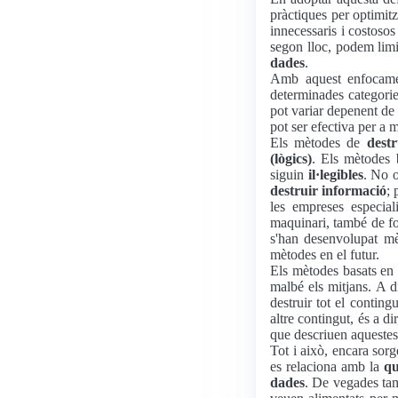
pràctiques per optimit
innecessaris i costosos
segon lloc, podem lim
dades
.
Amb aquest enfocamen
determinades categorie
pot variar depenent de 
pot ser efectiva per a 
Els mètodes de
dest
(lògics)
. Els mètodes
siguin
il·legibles
. No o
destruir informació
; 
les empreses especia
maquinari, també de f
s'han desenvolupat m
mètodes en el futur.
Els mètodes basats e
malbé els mitjans. A d
destruir tot el contin
altre contingut, és a di
que descriuen aquestes
Tot i això, encara sor
es relaciona amb la
qu
dades
. De vegades tam