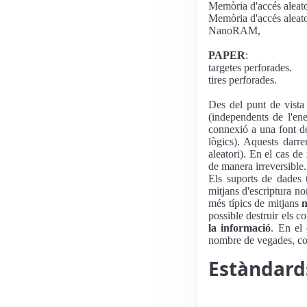
Memòria d'accés aleat
Memòria d'accés aleat
NanoRAM,
PAPER
:
targetes perforades.
tires perforades.
Des del punt de vista
(independents de l'en
connexió a una font d
lògics). Aquests darr
aleatori). En el cas de
de manera irreversible
Els suports de dades
mitjans d'escriptura n
més típics de mitjans
n
possible destruir els c
la informació
. En el
nombre de vegades, cos
Estàndard