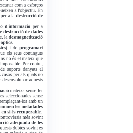
escartar com a esforços
ueixen a l'objectiu. En
 per a la
destrucció de
ió d'informació
per a
de destrucció de dades
e, la
desmagnetització
o
òptics
.
ics)
i de
programari
ue els seus continguts
ans no és el mateix que
 impossible. Per contra,
e suports danyats al
s casos per als quals no
r desenvolupar aquests
mació
mateixa sense fer
des
seleccionades sense
eemplaçant-los amb un
liminen les metadades
 en si és recuperable
.
controvèrsia més sovint
ucció adequada de les
Aquests dubtes sovint es