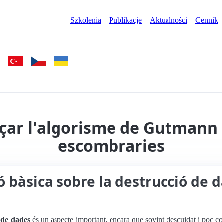
Szkolenia
Publikacje
Aktualności
Cennik
çar l'algorisme de Gutmann 
escombraries
 bàsica sobre la destrucció de 
 de dades
és un aspecte important, encara que sovint descuidat i poc c