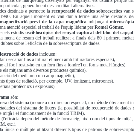
aterials de màrqueting dissenyats per enganyar els usuaris perquè tr
n particular, generalment desacreditant alternatives.
des destinats a permetre la
recuperació de dades sobreescrites
van so
 1990. En aquell moment es van dur a terme una sèrie destudis des
 magnetització previ de la capa magnètica
mitjançant
microscòpi
na atenció especial el treball de l'equip liderat per
Romel Gómez
.
r els estudis
oscil·loscòpics del senyal capturat del bloc del capça
a mena de resum del treball realitzat a finals dels 80 i primera meita
 dubtes sobre l'eficàcia de la sobreescriptura de dades.
 destrucció de dades
inclouen:
r i escariar fins a triturar el medi amb trituradores especials),
o al foc i rostir-ho en un forn fins a fondre'l en forns metal·lúrgics),
e els mitjans amb diversos productes químics),
eracció del medi amb un camp magnètic),
rents tipus de radiació, per exemple, UV, ionitzant, microones),
terials pirotècnics i explosius).
grama
són:
erera del sistema (moure a un directori especial, un mètode òbviament in
tadades del sistema de fitxers (la possibilitat de recuperació de dades
de mitjà i el funcionament de la funció TRIM),
 (l'eficàcia depèn del mètode de formateig, així com del tipus de mitjà
M, etc.),
a única o múltiple utilitzant diferents tipus de patrons de sobreescriptu