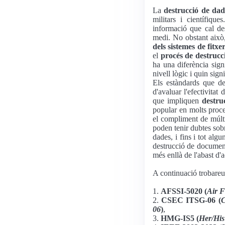
La
destrucció de dad
militars i científiqu
informació que cal des
medi. No obstant això,
dels sistemes de fitxe
el
procés de destrucc
ha una diferència sign
nivell lògic i quin sign
Els estàndards que d
d'avaluar l'efectivitat
que impliquen
destru
popular en molts proced
el compliment de múlti
poden tenir dubtes sob
dades, i fins i tot al
destrucció de document
més enllà de l'abast d'a
A continuació trobareu 
1.
AFSSI-5020 (
Air F
2.
CSEC ITSG-06 (
C
06
)
,
3.
HMG-IS5 (
Her/His