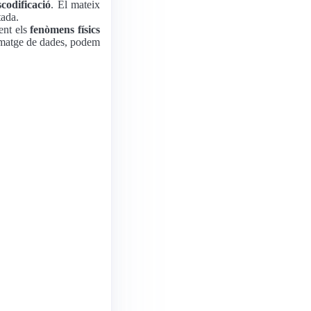
codificació
. El mateix
tada.
ent els
fenòmens físics
ematge de dades, podem