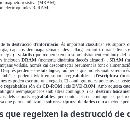
ori magnetorresistiva (MRAM),
ori electroquímics ReRAM,
 de la
destrucció d'informació
, és important classificar els suports
ergia, capaços demmagatzemar dades a llarg termini i durant diversos 
energia) i
volàtils
(que requereixen un subministrament continu). del po
ers inclouen
DRAM
(memòria dinàmica daccés aleatori) i
SRAM
(me
 mitjans volàtils, només cal desconnectar breument la font d'alimentaci
. Després perden els
estats lògics
, raó per la qual no els analitzarem més
 també es poden dividir en suports
regrabables
i
d'escriptura únic
omés es poden escriure una vegada. El contingut no es pot canviar post
o regrabables
són els
CD-ROM
i els
DVD-ROM
. Amb aquesta cate
ontinguts reemplaçant-los amb altres continguts, i cal
destruir físicame
 cas dels suports
regrabables
, per contra, el seu contingut es pot mo
a que permet utilitzar la
sobreescriptura de dades
com a mètode per
s que regeixen la destrucció de