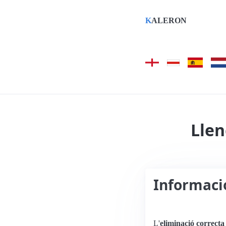
K
ALERON
Llen
Informació
L'
eliminació correcta