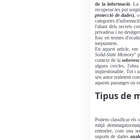
de la informació
. La 
recuperar-les pot sorgi
protecció de dades
)
, o
categories d'informaci
l'abast dels secrets c
privadesa i no desitge
fosc en termes d'oculta
ineptament.
En aquest article, em
Solid-State Memory
" p
context de la
sobreesc
alguns cercles, l'obr
inqüestionable. Tot i a
seu autor realment co
aquests passatges on e
Tipus de 
Podem classificar els 
mitjà demmagatzema
entendre, com una s
suports de dades
anal