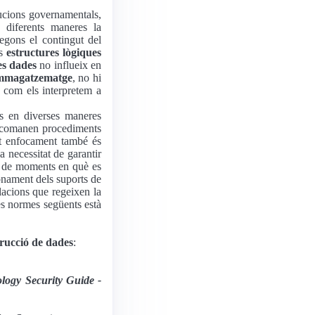
tucions governamentals,
e diferents maneres la
egons el contingut del
es
estructures lògiques
es dades
no influeix en
'emmagatzematge
, no hi
e com els interpretem a
s en diverses maneres
recomanen procediments
st enfocament també és
a necessitat de garantir
ie de moments en què es
onament dels suports de
lacions que regeixen la
es normes següents està
rucció de dades
:
logy Security Guide -