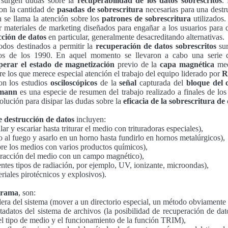
 surgen dudas sobre la
recuperabilidad de los datos sobrescritos
.
on la cantidad de
pasadas de sobrescritura
necesarias para una destr
 se llama la atención sobre los
patrones de sobrescritura
utilizados
r materiales de marketing diseñados para engañar a los usuarios para 
cción de datos
en particular, generalmente desacreditando alternativas.
dos destinados a permitir la
recuperación de datos sobrescritos
sur
os de los 1990. En aquel momento se llevaron a cabo una serie d
perar el estado de magnetización
previo de la
capa magnética
med
tre los que merece especial atención el trabajo del equipo liderado por
R
on los estudios
osciloscópicos
de la
señal
capturada del
bloque del 
tmann
es una especie de resumen del trabajo realizado a finales de lo
olución para disipar las dudas sobre la
eficacia de la sobrescritura de
e destrucción de datos
incluyen:
ar y escariar hasta triturar el medio con trituradoras especiales),
o al fuego y asarlo en un horno hasta fundirlo en hornos metalúrgicos),
re los medios con varios productos químicos),
eracción del medio con un campo magnético),
rentes tipos de radiación, por ejemplo, UV, ionizante, microondas),
eriales pirotécnicos y explosivos).
grama
, son:
elera del sistema (mover a un directorio especial, un método obviamente 
etadatos del sistema de archivos (la posibilidad de recuperación de d
 el tipo de medio y el funcionamiento de la función TRIM),