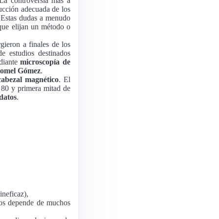
 La controversia más a
ucción adecuada de los
. Estas dudas a menudo
que elijan un método o
gieron a finales de los
e estudios destinados
iante
microscopía de
omel Gómez
.
cabezal magnético
. El
s 80 y primera mitad de
 datos
.
ineficaz),
atos depende de muchos