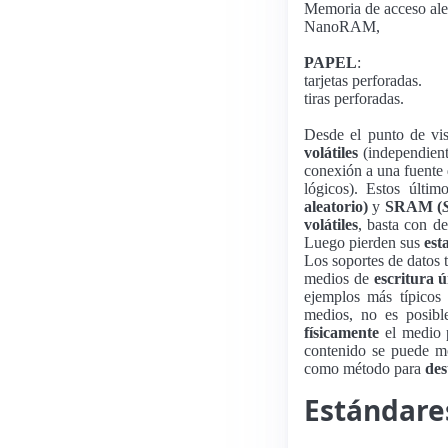
Memoria de acceso al
NanoRAM,
PAPEL
:
tarjetas perforadas.
tiras perforadas.
Desde el punto de vi
volátiles
(independient
conexión a una fuente
lógicos). Estos últi
aleatorio)
y
SRAM (
volátiles
, basta con d
Luego pierden sus
est
Los soportes de datos 
medios de
escritura 
ejemplos más típico
medios, no es posibl
físicamente
el medio
contenido se puede mo
como método para
des
Estándares