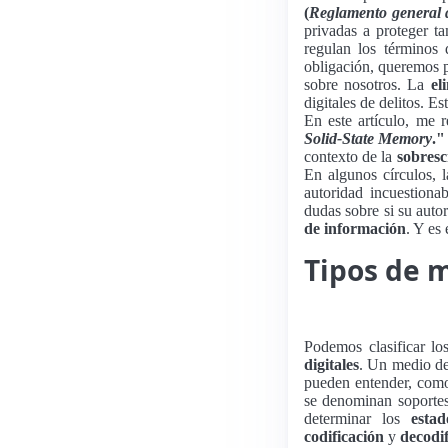
(
Reglamento general d
privadas a proteger t
regulan los términos 
obligación, queremos p
sobre nosotros. La
el
digitales de delitos. 
En este artículo, me 
Solid-State Memory
."
contexto de la
sobresc
En algunos círculos, 
autoridad incuestiona
dudas sobre si su aut
de información
. Y es
Tipos de 
Podemos clasificar l
digitales
. Un medio d
pueden entender, com
se denominan soporte
determinar los
estad
codificación
y
decodi