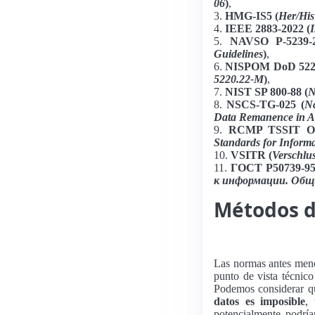
06
)
,
3.
HMG-IS5 (
Her/His
4.
IEEE 2883-2022 (
I
5.
NAVSO P-5239-
Guidelines
)
,
6.
NISPOM DoD 5220
5220.22-M
)
,
7.
NIST SP 800-88 (
N
8.
NSCS-TG-025 (
Na
Data Remanence in A
9.
RCMP TSSIT OS
Standards for Inform
10.
VSITR (
Verschlu
11.
ГОСТ Р50739-95
к информации. Общ
Métodos d
Las normas antes menc
punto de vista técnico
Podemos considerar 
datos es imposible
,
potencialmente podría