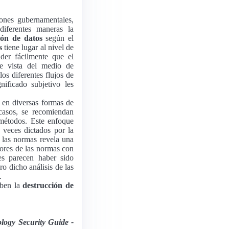
ciones gubernamentales,
 diferentes maneras la
ión de datos
según el
s
tiene lugar al nivel de
er fácilmente que el
e vista del medio de
los diferentes flujos de
ificado subjetivo les
 en diversas formas de
casos, se recomiendan
 métodos. Este enfoque
 veces dictados por la
e las normas revela una
tores de las normas con
es parecen haber sido
o dicho análisis de las
.
iben la
destrucción de
logy Security Guide -