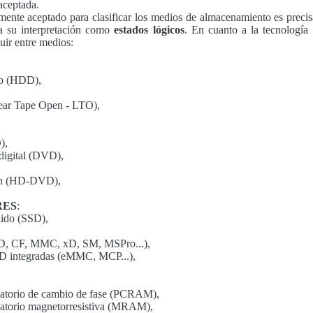
aceptada.
mente aceptado para clasificar los medios de almacenamiento es preci
 su interpretación como
estados lógicos
. En cuanto a la tecnologí
uir entre medios:
ro (HDD),
near Tape Open - LTO),
),
 digital (DVD),
ión (HD-DVD),
RES
:
lido (SSD),
(SD, CF, MMC, xD, SM, MSPro...),
 integradas (eMMC, MCP...),
eatorio de cambio de fase (PCRAM),
atorio magnetorresistiva (MRAM),