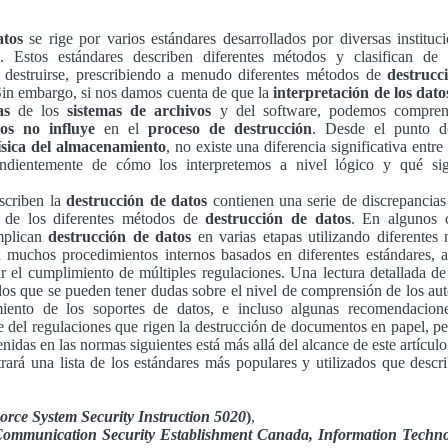
atos
se rige por varios estándares desarrollados por diversas institu
as. Estos estándares describen diferentes métodos y clasifican de
 destruirse, prescribiendo a menudo diferentes métodos de
destrucc
Sin embargo, si nos damos cuenta de que la
interpretación de los dato
as
de los
sistemas de archivos
y del software, podemos comprend
os no influye
en el
proceso de destrucción
. Desde el punto d
ísica del almacenamiento
, no existe una diferencia significativa entre 
ndientemente de cómo los interpretemos a nivel lógico y qué sign
scriben la
destrucción de datos
contienen una serie de discrepancias
d de los diferentes métodos de
destrucción de datos
. En algunos 
mplican
destrucción de datos
en varias etapas utilizando diferentes
 muchos procedimientos internos basados ​​en diferentes estándares, a
r el cumplimiento de múltiples regulaciones. Una lectura detallada d
os que se pueden tener dudas sobre el nivel de comprensión de los au
miento de los soportes de datos, e incluso algunas recomendacion
te del regulaciones que rigen la destrucción de documentos en papel, per
idas en las normas siguientes está más allá del alcance de este artículo
rará una lista de los estándares más populares y utilizados que descr
orce System Security Instruction 5020
)
,
ommunication Security Establishment Canada, Information Techno