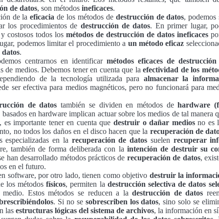
ón de datos
, son métodos
ineficaces
.
ción de la
eficacia
de los métodos de
destrucción de datos
, podemos 
zar los procedimientos de
destrucción de datos
. En primer lugar, p
 y costosos todos los
métodos de destrucción de datos ineficaces
por
ugar, podemos limitar el procedimiento a
un método eficaz
selecciona
 datos
.
demos centrarnos en identificar
métodos eficaces de destrucción
as de medios. Debemos tener en cuenta que la
efectividad de los mét
pendiendo de la tecnología utilizada para
almacenar la informa
de ser efectiva para medios magnéticos, pero no funcionará para me
trucción de datos
también se dividen en métodos de
hardware (fí
 basados ​​en hardware implican actuar sobre los medios de tal manera 
o, es importante tener en cuenta que
destruir o dañar medios
no es 
tanto, no todos los daños en el disco hacen que la
recuperación de dat
as especializadas en la
recuperación de datos
suelen
recuperar in
re, también de forma deliberada con la
intención de destruir su c
se han desarrollado métodos prácticos de
recuperación de datos
, exis
os en el futuro.
en software, por otro lado, tienen como objetivo
destruir la informac
de los métodos
físicos
, permiten la
destrucción selectiva de datos se
l medio. Estos métodos se reducen a la
destrucción de datos
reem
brescribiéndolos
. Si no se
sobrescriben los datos
, sino solo se elim
en las
estructuras lógicas del sistema de archivos
, la información en s