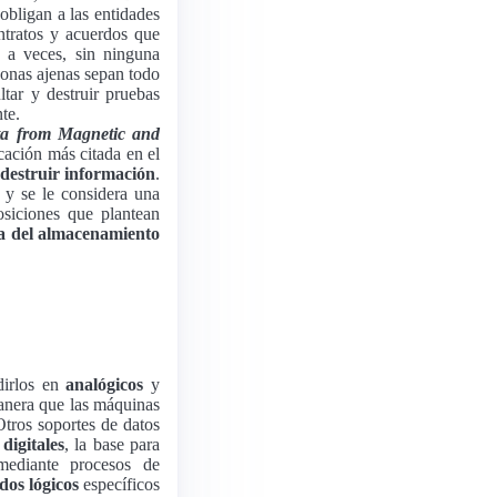
 obligan a las entidades
ntratos y acuerdos que
Y a veces, sin ninguna
sonas ajenas sepan todo
tar y destruir pruebas
te.
ta from Magnetic and
icación más citada en el
destruir información
.
 y se le considera una
osiciones que plantean
ca del almacenamiento
dirlos en
analógicos
y
anera que las máquinas
tros soportes de datos
digitales
, la base para
mediante procesos de
dos lógicos
específicos