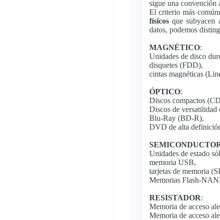
sigue una convención 
El criterio más común
físicos
que subyacen a
datos, podemos disting
MAGNÉTICO
:
Unidades de disco du
disquetes (FDD),
cintas magnéticas (Li
ÓPTICO
:
Discos compactos (CD
Discos de versatilidad
Blu-Ray (BD-R),
DVD de alta definic
SEMICONDUCTO
Unidades de estado só
memoria USB,
tarjetas de memoria 
Memorias Flash-NAND
RESISTADOR
:
Memoria de acceso al
Memoria de acceso ale