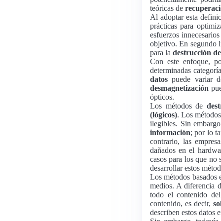
teóricas de
recuperaci
Al adoptar esta defini
prácticas para optimi
esfuerzos innecesarios
objetivo. En segundo l
para la
destrucción de
Con este enfoque, po
determinadas categorí
datos
puede variar de
desmagnetización
pue
ópticos.
Los métodos de
des
(lógicos)
. Los métodos
ilegibles. Sin embarg
información
; por lo 
contrario, las empres
dañados en el hardwa
casos para los que no 
desarrollar estos métod
Los métodos basados ​​
medios. A diferencia 
todo el contenido de
contenido, es decir,
so
describen estos datos 