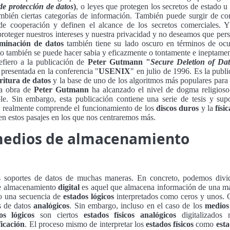
e protección de datos
)
, o leyes que protegen los secretos de estado u
ambién ciertas categorías de información. También puede surgir de co
de cooperación y definen el alcance de los secretos comerciales. 
roteger nuestros intereses y nuestra privacidad y no deseamos que per
iminación de datos
también tiene su lado oscuro en términos de ocul
Esto también se puede hacer sabia y eficazmente o tontamente e ineptamen
refiero a la publicación de
Peter Gutmann "
Secure Deletion of Da
presentada en la conferencia "
USENIX
" en julio de 1996. Es la publ
ritura de datos
y la base de uno de los algoritmos más populares para
la obra de
Peter Gutmann
ha alcanzado el nivel de dogma religioso
ble. Sin embargo, esta publicación contiene una serie de tesis y sup
or realmente comprende el funcionamiento de los
discos duros
y la
físi
 en estos pasajes en los que nos centraremos más.
medios de almacenamiento
os soportes de datos de muchas maneras. En concreto, podemos divi
e almacenamiento
digital
es aquel que almacena información de una m
o una secuencia de
estados lógicos
interpretados como ceros y unos. O
s de datos
analógicos
. Sin embargo, incluso en el caso de los
medios 
os lógicos
son ciertos
estados físicos analógicos
digitalizados 
ficación
. El proceso mismo de interpretar los
estados físicos
como
esta