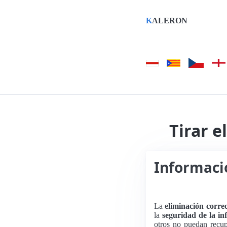
K
ALERON
Tirar e
Informació
La
eliminación corre
la
seguridad de la in
otros no puedan recup