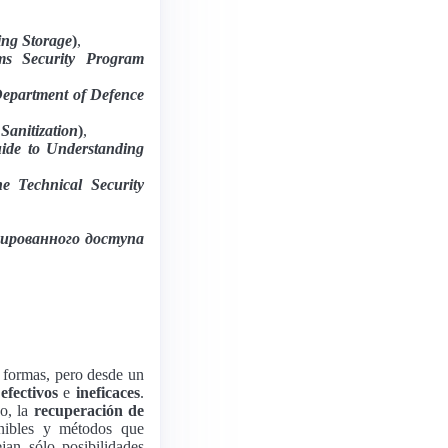
zing Storage
)
,
ems Security Program
Department of Defence
Sanitization
)
,
uide to Understanding
e Technical Security
ированного доступа
 formas, pero desde un
n
efectivos
e
ineficaces
.
so, la
recuperación de
nibles y métodos que
jan sólo posibilidades