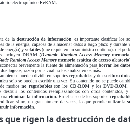
eatorio electroquímico ReRAM,
sta de la
destrucción de información
, es importante clasificar los 
es de la energía, capaces de almacenar datos a largo plazo y durante v
 de energía) y
volátiles
(que requieren un suministro continuo). del pode
mos incluyen
DRAM (
Dynamic Random Access Memory
memoria 
Static Random Access Memory
memoria estática de acceso aleatorio
esconectar brevemente la fuente de alimentación para
borrar los dato
ados lógicos
, razón por la cual no los analizaremos más.
también se pueden dividir en soportes
regrabables
y de
escritura únic
única
solo se pueden escribir una vez. Su contenido no se puede cambi
s de medios
no regrabables
son los
CD-ROM
y los
DVD-ROM
.
e destruir los contenidos reemplazándolos con otros contenidos, y
 para
eliminar la información
. En el caso de los soportes
regrababl
dificar, si no, un gran número de veces, lo que permite utilizar la
s
truir información
.
 que rigen la destrucción de da