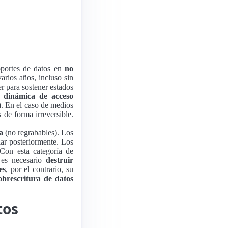
soportes de datos en
no
arios años, incluso sin
r para sostener estados
dinámica de acceso
)
. En el caso de medios
s
de forma irreversible.
a
(no regrabables). Los
ar posteriormente. Los
 Con esta categoría de
 es necesario
destruir
es
, por el contrario, su
obrescritura de datos
tos