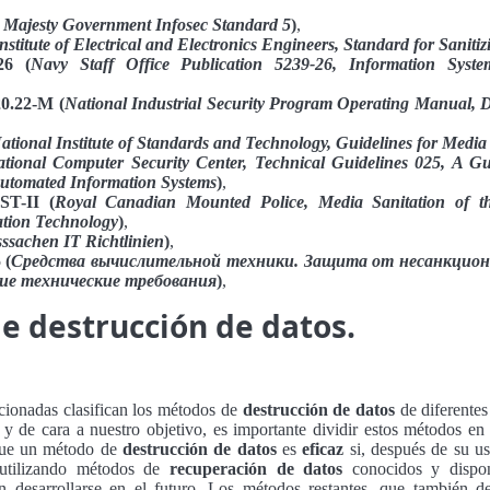
 Majesty Government Infosec Standard 5
)
,
nstitute of Electrical and Electronics Engineers, Standard for Saniti
26 (
Navy Staff Office Publication 5239-26, Information Syst
.22-M (
National Industrial Security Program Operating Manual, 
ational Institute of Standards and Technology, Guidelines for Media 
tional Computer Security Center, Technical Guidelines 025, A G
utomated Information Systems
)
,
T-II (
Royal Canadian Mounted Police, Media Sanitation of th
ation Technology
)
,
sssachen IT Richtlinien
)
,
 (
Средства вычислительной техники. Защита от несанкцион
ие технические требования
)
,
e destrucción de datos.
ionadas clasifican los métodos de
destrucción de datos
de diferentes
 y de cara a nuestro objetivo, es importante dividir estos métodos e
que un método de
destrucción de datos
es
eficaz
si, después de su u
 utilizando métodos de
recuperación de datos
conocidos y dispo
n desarrollarse en el futuro. Los métodos restantes, que también de