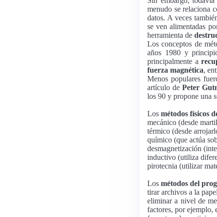
Sin embargo, todavía
menudo se relaciona c
datos. A veces también
se ven alimentadas po
herramienta de
destru
Los conceptos de méto
años 1980 y principi
principalmente a
recu
fuerza magnética
, en
Menos populares fuer
artículo de
Peter Gu
los 90 y propone una s
Los
métodos físicos d
mecánico (desde martill
térmico (desde arrojarl
químico (que actúa sob
desmagnetización (int
inductivo (utiliza dife
pirotecnia (utilizar mat
Los
métodos del pro
tirar archivos a la pap
eliminar a nivel de m
factores, por ejemplo,