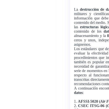
La
destrucción de d
militares y científic
información que debe
contenido del medio. 
las
estructuras lógic
contenido de los
dat
almacenamiento y la
f
ceros y unos, indepe
asignemos.
Los estándares que de
evaluar la efectivida
procedimientos que i
también es popular en
necesidad de garantiza
serie de momentos en l
respecto al funciona
transcritas directamen
recomendaciones conten
A continuación encont
datos
:
1.
AFSSI-5020 (
Air F
2.
CSEC ITSG-06 (
C