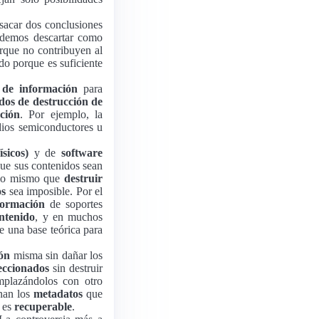
sacar dos conclusiones
odemos descartar como
que no contribuyen al
do porque es suficiente
 de información
para
odos de destrucción de
ción
. Por ejemplo, la
dios semiconductores u
sicos)
y de
software
que sus contenidos sean
lo mismo que
destruir
os
sea imposible. Por el
formación
de soportes
ontenido
, y en muchos
te una base teórica para
ión
misma sin dañar los
leccionados
sin destruir
plazándolos con otro
inan los
metadatos
que
í es
recuperable
.